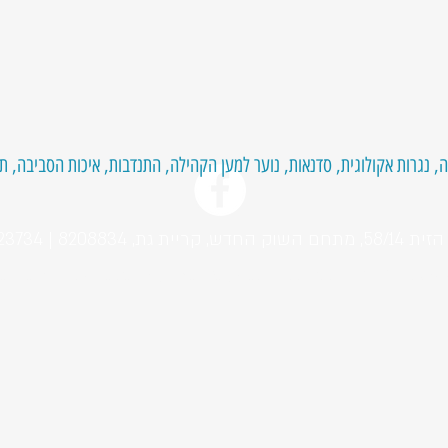
הילה, נגרות אקולוגית, סדנאות, נוער למען הקהילה, התנדבות, איכות הסביבה,
82 | 055-9523734
anization | 58 Ha Zait St, Qiryat Gat, Israel | 055-9523734 |
Office@klk