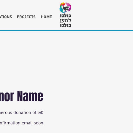
tions
Projects
HOME
onor Name
nerous donation of ₪0.
nfirmation email soon.