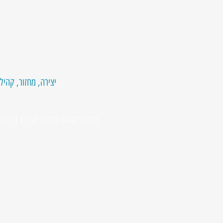
יצירה, מחזור, ק...
כולנו למען כולנו (ע"ר) | רח' הזית 58/14, מתחם השוק החדש, קריית גת, 08834 |
.org.il