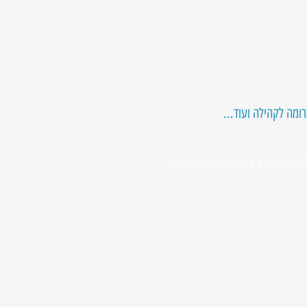
 תרומה לקהילה ועוד
office@klk.org.il
KLK org