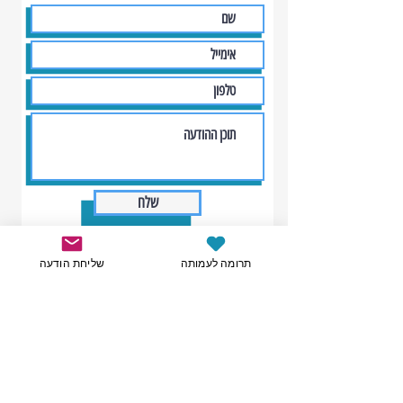
שלח
תרומה לעמותה
שליחת הודעה
יצירה, מחזור, קהילה, נגרות אקולוגית, סדנאות, נוער למען
הקהילה, התנדבות, איכות הסביבה, תרומה לקהילה ועוד...
כולנו למען כולנו (ע"ר) | רח' הזית 58/14, מתחם
השוק החדש, קריית גת,
8208834
|
055-